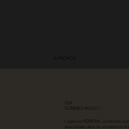
À PROPOS
QUI
SOMMES-NOUS ?
L’agence HEMERA, construite autou
spécialisée dans la conception d